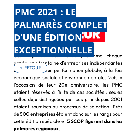
PMC 2021 : LE
PALMARÈS COMPLET
D’UNE ÉDITION
EXCEPTIONNELLE
Ces trophées récompensent, comme chaque
année, une trentaine d’entreprises indépendantes
<
RETOUR
de BTP pour leur performance globale, à la fois
économique, sociale et environnementale. Mais, à
l’occasion de leur 20e anniversaire, les PMC
étaient réservés à l’élite de ces sociétés : seules
celles déjà distinguées par ces prix depuis 2001
étaient soumises au processus de sélection. Près
de 500 entreprises étaient donc sur les rangs pour
cette édition spéciale et
5 SCOP figurent dans les
palmarès regionaux
.