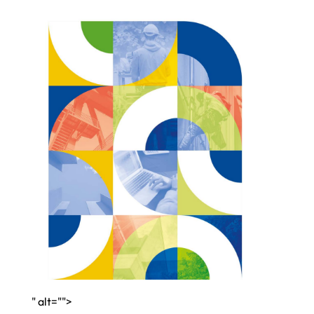
" alt="">